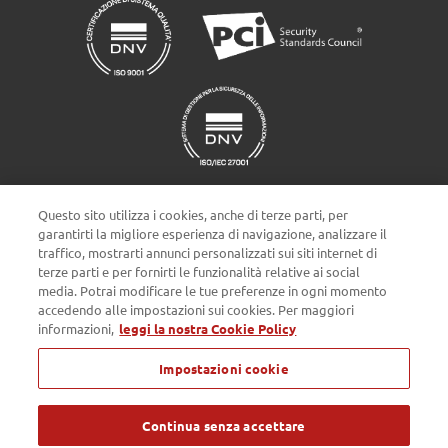
Questo sito utilizza i cookies, anche di terze parti, per
garantirti la migliore esperienza di navigazione, analizzare il
traffico, mostrarti annunci personalizzati sui siti internet di
terze parti e per fornirti le funzionalità relative ai social
Impostazioni cookie
media. Potrai modificare le tue preferenze in ogni momento
accedendo alle impostazioni sui cookies. Per maggiori
informazioni,
leggi la nostra Cookie Policy
Privacy policy
Cookie Policy
Note Legali
Impostazioni cookie
Passepartout s.p.a. - Società a socio unico - c/o SM HUB - Via
Consiglio dei Sessanta 99, 47891 Dogana Repubblica di San Marino
- Tel. 0549 978011 - Numero Verde 800 414243 - Codice Operatore
Economico SM03473 - Iscrizione Registro Società n° 6210 del 6
Continua senza accettare
agosto 2010 - Iscrizione Registro delle attività e-commerce n° 55 -