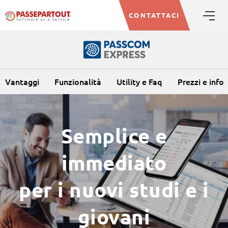
CONTATTACI
Vantaggi
Funzionalità
Utility e Faq
Prezzi e info
Semplice e
immediato
per i nuovi studi e i
giovani