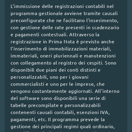
L’immissione delle registrazioni contabili nel
programma gestionale avviene tramite causali
preconfigurate che ne facilitano l’inserimento,
con gestione delle rate presenti in scadenzario
e pagamenti contestuali. Attraverso la
registrazione in Prima Nota è previsto anche
l’inserimento di immobilizzazioni materiali,
immateriali, oneri pluriennali e manutenzioni
con collegamento al registro dei cespiti. Sono
disponibili due piani dei conti distinti e
personalizzabili, uno per i giovani
commercialisti e uno per le imprese, che
vengono costantemente aggiornati. All'interno
del software sono disponibili una serie di
Per info e prezzi
tabelle precompilate e personalizzabili
Mettiti in contatto con uno dei nostri
contenenti causali contabili, esenzioni IVA,
esperti,
pagamenti, etc. Il programma prevede la
saremo felici di rispondere alle tue
gestione dei principali regimi quali ordinario,
domande!