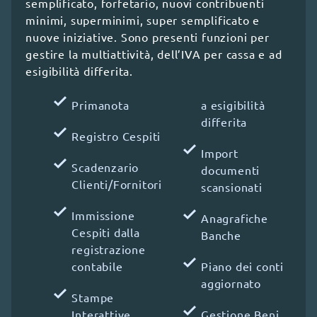
semplificato, forfetario, nuovi contribuenti
minimi, superminimi, super semplificato e
Live Chat
nuove iniziative. Sono presenti funzioni per
gestire la multiattività, dell’IVA per cassa e ad
Ti chiamiamo noi
esigibilità differita.
800 414243
Primanota
a esigibilità
differita
Registro Cespiti
Import
Scadenzario
documenti
Clienti/Fornitori
scansionati
Immissione
Anagrafiche
Cespiti dalla
Banche
registrazione
contabile
Piano dei conti
aggiornato
Stampe
Interattive
Gestione Beni