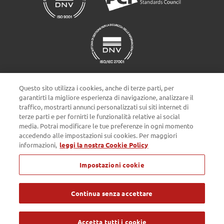
Questo sito utilizza i cookies, anche di terze parti, per
garantirti la migliore esperienza di navigazione, analizzare il
traffico, mostrarti annunci personalizzati sui siti internet di
terze parti e per fornirti le funzionalità relative ai social
Impostazioni cookie
media. Potrai modificare le tue preferenze in ogni momento
accedendo alle impostazioni sui cookies. Per maggiori
informazioni,
leggi la nostra Cookie Policy
Privacy policy
Cookie Policy
Note Legali
Impostazioni cookie
Passepartout s.p.a. - Società a socio unico - c/o SM HUB - Via
Consiglio dei Sessanta 99, 47891 Dogana Repubblica di San Marino
- Tel. 0549 978011 - Numero Verde 800 414243 - Codice Operatore
Economico SM03473 - Iscrizione Registro Società n° 6210 del 6
Continua senza accettare
agosto 2010 - Iscrizione Registro delle attività e-commerce n° 55 -
Capitale Sociale € 4.800.000 i.v. - Tutti i diritti riservati
Accetta tutti i cookie