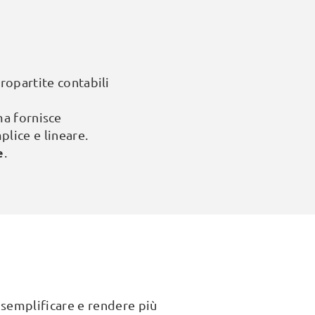
opartite contabili
ema fornisce
plice e lineare.
e
.
el semplificare e rendere più