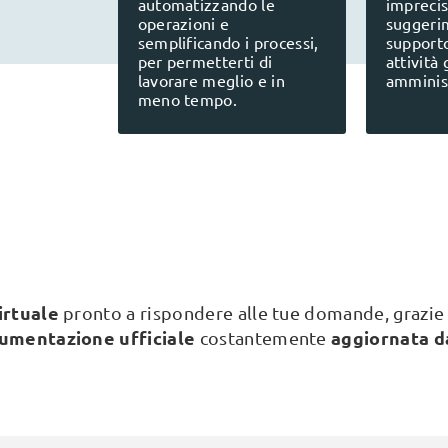
automatizzando le
imprecis
operazioni e
suggerim
semplificando i processi,
supporto
per permetterti di
attività 
lavorare meglio e in
amminist
meno tempo.
irtuale
pronto a rispondere alle tue domande, grazie al
umentazione ufficiale
aggiornata d
costantemente