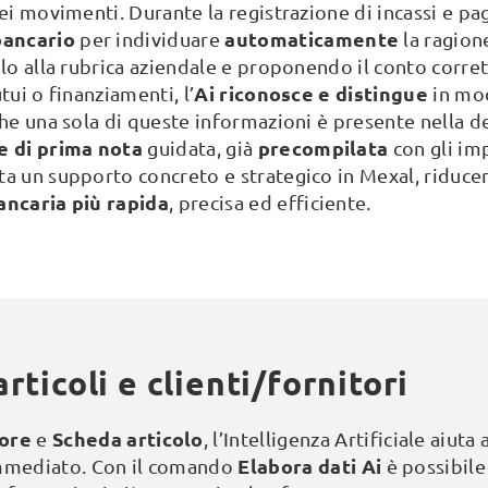
ei movimenti. Durante la registrazione di incassi e pag
bancario
automaticamente
per individuare
la ragion
olo alla rubrica aziendale e proponendo il conto corre
Ai
riconosce e distingue
tui o finanziamenti, l’
in mod
che una sola di queste informazioni è presente nella d
 di prima nota
precompilata
guidata, già
con gli imp
a un supporto concreto e strategico in Mexal, riducen
ancaria
più rapida
, precisa ed efficiente.
articoli e clienti/fornitori
tore
Scheda articolo
e
, l’Intelligenza Artificiale aiuta
Elabora dati Ai
immediato. Con il comando
è possibile