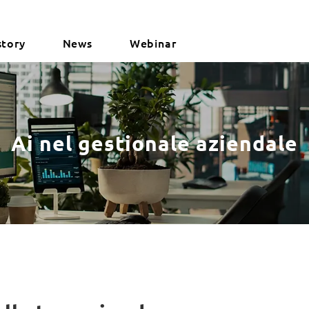
story
News
Webinar
Ai nel gestionale aziendale