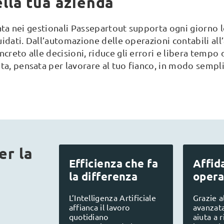
della tua azienda
grata nei gestionali Passepartout supporta ogni giorno l
uidati. Dall’automazione delle operazioni contabili all’
creto alle decisioni, riduce gli errori e libera tempo 
ta, pensata per lavorare al tuo fianco, in modo sempli
er la
Efficienza che fa
Affida
la differenza
opera
L’Intelligenza Artificiale
Grazie al
affianca il lavoro
avanzata 
quotidiano
aiuta a r