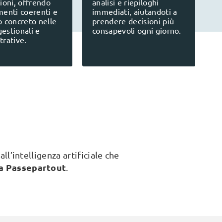
ioni, offrendo
analisi e riepiloghi
enti coerenti e
immediati, aiutandoti a
 concreto nelle
prendere decisioni più
gestionali e
consapevoli ogni giorno.
rative.
l’intelligenza artificiale che
a Passepartout
.