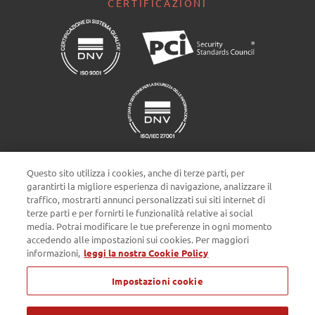
CERTIFICAZIONI
Questo sito utilizza i cookies, anche di terze parti, per
garantirti la migliore esperienza di navigazione, analizzare il
traffico, mostrarti annunci personalizzati sui siti internet di
terze parti e per fornirti le funzionalità relative ai social
Impostazioni cookie
media. Potrai modificare le tue preferenze in ogni momento
accedendo alle impostazioni sui cookies. Per maggiori
informazioni,
leggi la nostra Cookie Policy
Privacy policy
Cookie Policy
Note Legali
Impostazioni cookie
Passepartout s.p.a. - Società a socio unico - c/o SM HUB - Via
Consiglio dei Sessanta 99, 47891 Dogana Repubblica di San Marino
- Tel. 0549 978011 - Numero Verde 800 414243 - Codice Operatore