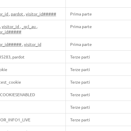
or_id
,
pardot
,
visitor_id#####
Prima parte
,
visitor_id
,
_gcl_au
,
Prima parte
tor_id#####
tor_id#####
,
visitor_id
Prima parte
35283, pardot
Terze parti
okie
Terze parti
 test_cookie
Terze parti
TCOOKIESENABLED
Terze parti
Terze parti
TOR_INFO1_LIVE
Terze parti