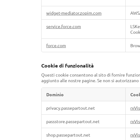
widget-mediator.zopim.com
AWS
service.force.com
LSKe
Cook
force.com
Brow
Cookie di funzionalità
Questi cookie consentono al sito di fornire funzion
aggiunto alle nostre pagine. Se non si autorizzano
Dominio
Coo
Cookie
privacy.passepartout.net
rxVis
di
funzionalità
passstore.passepartout.net
rxVis
shop.passepartout.net
rxVis