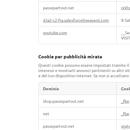
passepartout.net
rxVi
d.la2-c2-fra.salesforceliveagent.com
X-Sa
youtube.com
__Se
VISI
Cookie per pubblicità mirata
Questi cookie possono essere impostati tramite il n
interessi e mostrarti annunci pertinenti su altri 
e del tuo dispositivo internet. Se non si accettano
Dominio
Coo
Cookie
shop.passepartout.net
_fbp
per
pubblicità
net
_fbp
mirata
passepartout.net
visit