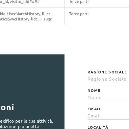
tor_id, visitor_id#####
Terze parti
kie, UserMatchHistory, li_gc,
Terze parti
ticsSyncHistory, lidc, li_sugr
RAGIONE SOCIALE
NOME
ioni
EMAIL
cifico per la tua attività,
oluzione più adatta
LOCALITÀ