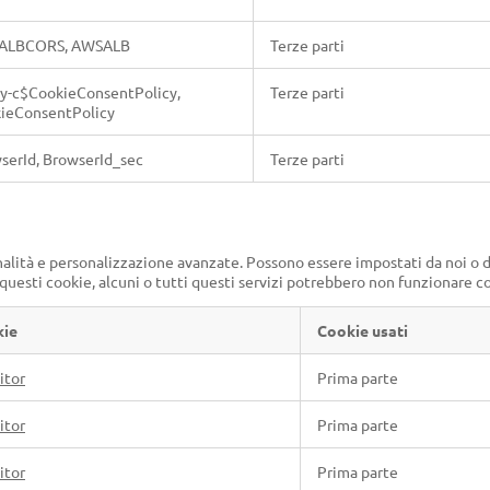
ALBCORS, AWSALB
Terze parti
y-c$CookieConsentPolicy,
Terze parti
ieConsentPolicy
serId, BrowserId_sec
Terze parti
alità e personalizzazione avanzate. Possono essere impostati da noi o da p
 questi cookie, alcuni o tutti questi servizi potrebbero non funzionare 
kie
Cookie usati
itor
Prima parte
itor
Prima parte
itor
Prima parte