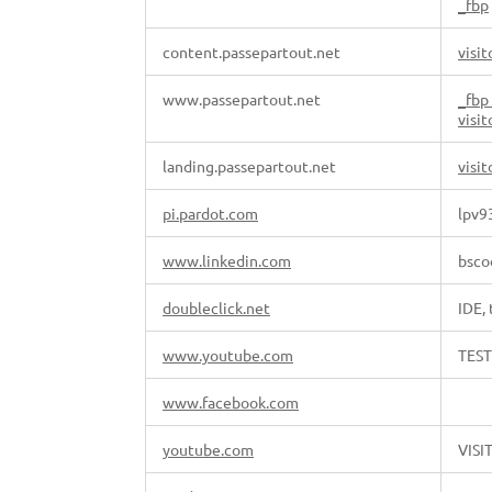
_fbp
content.passepartout.net
visit
www.passepartout.net
_fbp
visi
landing.passepartout.net
visi
pi.pardot.com
lpv9
www.linkedin.com
bsco
doubleclick.net
IDE,
www.youtube.com
TES
www.facebook.com
youtube.com
VISI