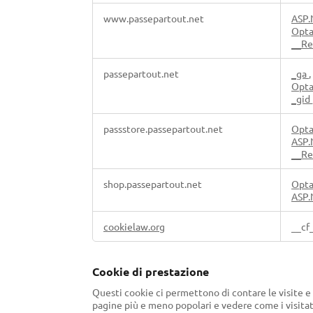
www.passepartout.net
ASP.
Opt
__Re
passepartout.net
_ga
,
Opta
_gid
passstore.passepartout.net
Opt
ASP.
__Re
shop.passepartout.net
Opt
ASP.
cookielaw.org
__cf
Cookie di prestazione
Questi cookie ci permettono di contare le visite e f
pagine più e meno popolari e vedere come i visitat