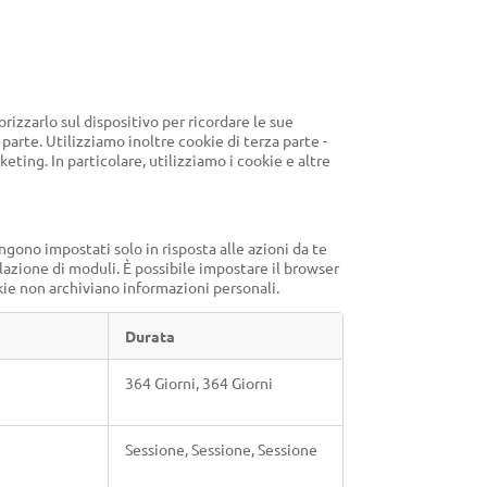
rizzarlo sul dispositivo per ricordare le sue
parte. Utilizziamo inoltre cookie di terza parte -
keting. In particolare, utilizziamo i cookie e altre
ngono impostati solo in risposta alle azioni da te
lazione di moduli. È possibile impostare il browser
kie non archiviano informazioni personali.
Durata
364 Giorni, 364 Giorni
Sessione, Sessione, Sessione