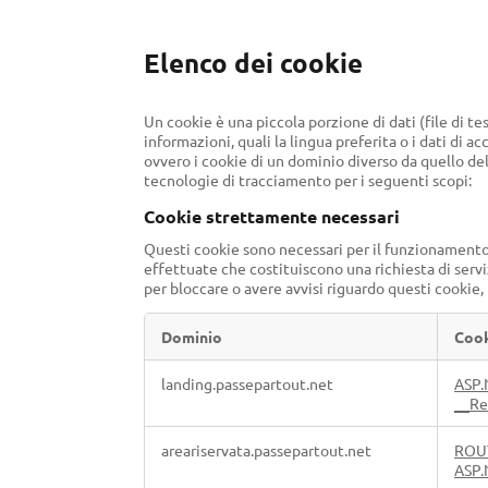
Elenco dei cookie
Un cookie è una piccola porzione di dati (file di t
informazioni, quali la lingua preferita o i dati di 
ovvero i cookie di un dominio diverso da quello del s
tecnologie di tracciamento per i seguenti scopi:
Cookie strettamente necessari
Questi cookie sono necessari per il funzionamento de
effettuate che costituiscono una richiesta di servi
per bloccare o avere avvisi riguardo questi cookie
Dominio
Coo
Cookie
landing.passepartout.net
ASP.
strettamente
__Re
necessari
areariservata.passepartout.net
ROU
ASP.