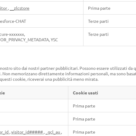
sitor
,
__zlcstore
Prima parte
lesforce-CHAT
Terze parti
cure-xxxxxxx,
Terze parti
TOR_PRIVACY_METADATA, YSC
ostro sito dai nostri partner pubblicitari. Possono essere utilizzati da 
siti. Non memorizzano direttamente informazioni personali, ma sono basa
 questi cookie, riceverai una pubblicità meno mirata.
kie
Cookie usati
Prima parte
Prima parte
or_id
,
visitor_id#####
,
_gcl_au
,
Prima parte