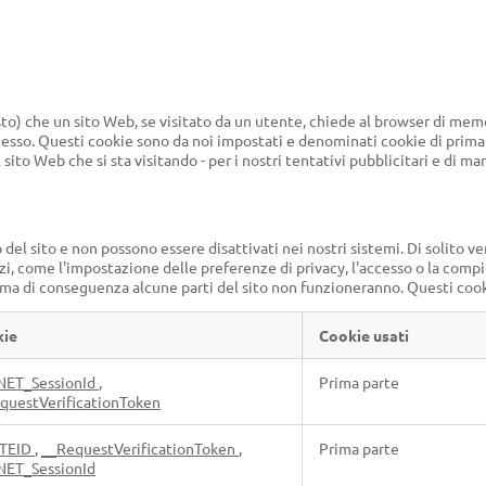
esto) che un sito Web, se visitato da un utente, chiede al browser di memo
accesso. Questi cookie sono da noi impostati e denominati cookie di prima 
ito Web che si sta visitando - per i nostri tentativi pubblicitari e di mar
l sito e non possono essere disattivati ​​nei nostri sistemi. Di solito ve
zi, come l'impostazione delle preferenze di privacy, l'accesso o la compi
, ma di conseguenza alcune parti del sito non funzioneranno. Questi coo
kie
Cookie usati
NET_SessionId
,
Prima parte
questVerificationToken
TEID
,
__RequestVerificationToken
,
Prima parte
NET_SessionId