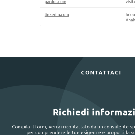
pardot.com
visi
linkedin.com
bcoo
Analy
CONTATTACI
Richiedi informaz
Compila il form, verrai ricontattato da un consulente spe
per comprendere le tue esigenze e proporti la s