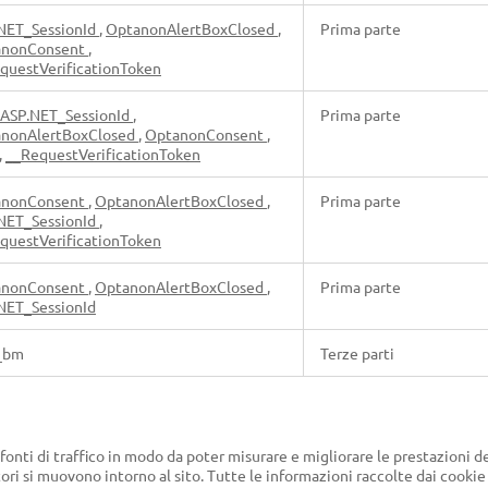
NET_SessionId
,
OptanonAlertBoxClosed
,
Prima parte
anonConsent
,
questVerificationToken
ASP.NET_SessionId
,
Prima parte
nonAlertBoxClosed
,
OptanonConsent
,
,
__RequestVerificationToken
anonConsent
,
OptanonAlertBoxClosed
,
Prima parte
NET_SessionId
,
questVerificationToken
anonConsent
,
OptanonAlertBoxClosed
,
Prima parte
NET_SessionId
_bm
Terze parti
onti di traffico in modo da poter misurare e migliorare le prestazioni de
ori si muovono intorno al sito. Tutte le informazioni raccolte dai cook