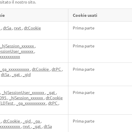
tato il nostro sito.
kie
Cookie usati
C
,
dtSa
,
rxvt
,
dtCookie
Prima parte
_hjSession_xxxxxx
,
Prima parte
essionUser_xxxxxx
,
xxxxxxxxxx
_ga_xxxxxxxxxx
,
dtCookie
,
dtPC
,
Prima parte
,
dtSa
,
_gat
,
_gid
,
_hjSessionUser_xxxxxx
,
_gat
,
Prima parte
2095
,
_hjSession_xxxxxx
,
dtCookie
TLDTest
,
_ga_xxxxxxxxxx
,
dtPC
,
C
,
dtCookie
,
_gid
,
_ga
,
Prima parte
xxxxxxxxxx
,
rxvt
,
_gat
,
dtSa