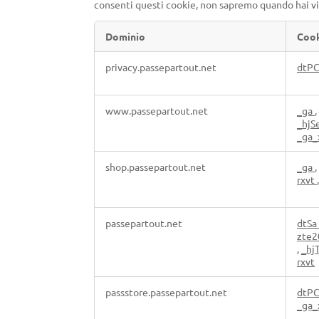
consenti questi cookie, non sapremo quando hai visi
Dominio
Coo
Cookie
privacy.passepartout.net
dtP
di
prestazione
www.passepartout.net
_ga
,
_hjS
_ga_
shop.passepartout.net
_ga
,
rxvt
passepartout.net
dtSa
zte
,
_hj
rxvt
passstore.passepartout.net
dtP
_ga_