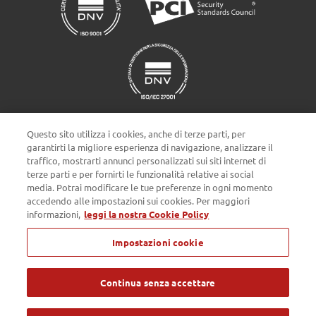
Questo sito utilizza i cookies, anche di terze parti, per
garantirti la migliore esperienza di navigazione, analizzare il
traffico, mostrarti annunci personalizzati sui siti internet di
terze parti e per fornirti le funzionalità relative ai social
Impostazioni cookie
media. Potrai modificare le tue preferenze in ogni momento
accedendo alle impostazioni sui cookies. Per maggiori
informazioni,
leggi la nostra Cookie Policy
Privacy policy
Cookie Policy
Note Legali
Impostazioni cookie
Passepartout s.p.a. - Società a socio unico - c/o SM HUB - Via
Consiglio dei Sessanta 99, 47891 Dogana Repubblica di San Marino
- Tel. 0549 978011 - Numero Verde 800 414243 - Codice Operatore
Economico SM03473 - Iscrizione Registro Società n° 6210 del 6
Continua senza accettare
agosto 2010 - Iscrizione Registro delle attività e-commerce n° 55 -
Capitale Sociale € 4.800.000 i.v. - Tutti i diritti riservati