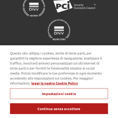
Questo sito utilizza i cookies, anche di terze parti, per
garantirti la migliore esperienza di navigazione, analizzare il
traffico, mostrarti annunci personalizzati sui siti internet di
terze parti e per fornirti le funzionalità relative ai social
Impostazioni cookie
media. Potrai modificare le tue preferenze in ogni momento
accedendo alle impostazioni sui cookies. Per maggiori
informazioni,
leggi la nostra Cookie Policy
Privacy policy
Cookie Policy
Note Legali
Impostazioni cookie
Passepartout s.p.a. - Società a socio unico - c/o SM HUB - Via
Consiglio dei Sessanta 99, 47891 Dogana Repubblica di San Marino
- Tel. 0549 978011 - Numero Verde 800 414243 - Codice Operatore
Economico SM03473 - Iscrizione Registro Società n° 6210 del 6
Continua senza accettare
agosto 2010 - Iscrizione Registro delle attività e-commerce n° 55 -
Capitale Sociale € 4.800.000 i.v. - Tutti i diritti riservati