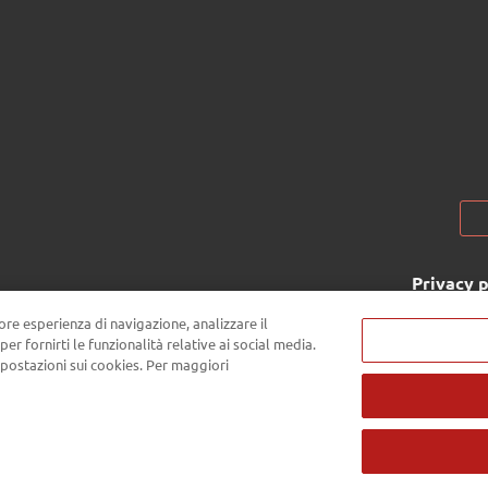
Privacy p
iore esperienza di navigazione, analizzare il
Passepartout s.p.a. - Società a 
 per fornirti le funzionalità relative ai social media.
Repubblica di San Marino - Tel
postazioni sui cookies. Per maggiori
SM03473 - Iscrizione Registro Soc
commerce n° 55 - Capitale Sociale €