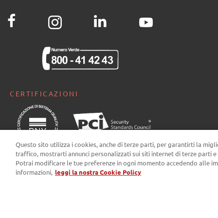
CERTIFICAZIONI
Questo sito utilizza i cookies, anche di terze parti, per garantirti la migl
traffico, mostrarti annunci personalizzati sui siti internet di terze parti e
Potrai modificare le tue preferenze in ogni momento accedendo alle im
informazioni,
leggi la nostra Cookie Policy