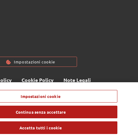
Impostazioni cookie
olicy
Cookie Policy
Note Legali
socio unico - c/o SM HUB - Via Consiglio dei Sessanta 99, 47891 Dogana
Impostazioni cookie
. 0549 978011 - Numero Verde 800 414243 - Codice Operatore Economico
ietà n° 6210 del 6 agosto 2010 - Iscrizione Registro delle attività e-
 4.800.000 i.v. - Tutti i diritti riservati
Continua senza accettare
Accetta tutti i cookie