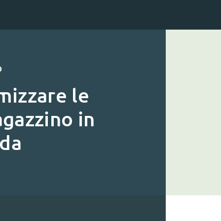
O
mizzare le
agazzino in
nda