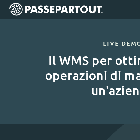
LIVE DEM
Il WMS per otti
operazioni di m
un'azie