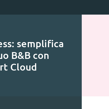
ess: semplifica
tuo B&B con
t Cloud