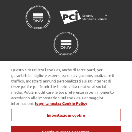
Questo sito utilizza i cookies, anche di terze parti, per
garantirti la migliore esperienza di navigazione, analizzare il
traffico, mostrarti annunci personalizzati sui siti internet di
terze parti e per fornirti le funzionalità relative ai social
Impostazioni cookie
media. Potrai modificare le tue preferenze in ogni momento
accedendo alle impostazioni sui cookies. Per maggiori
informazioni,
leggi la nostra Cookie Policy
Privacy policy
Cookie Policy
Note Legali
Impostazioni cookie
Passepartout s.p.a. - Società a socio unico - c/o SM HUB - Via
Consiglio dei Sessanta 99, 47891 Dogana Repubblica di San Marino
- Tel. 0549 978011 - Numero Verde 800 414243 - Codice Operatore
Economico SM03473 - Iscrizione Registro Società n° 6210 del 6
Continua senza accettare