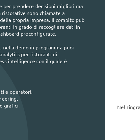
nte per prendere decisioni migliori ma
tà ristorative sono chiamate a
 della propria impresa. Il compito può
anti in grado di raccogliere dati in
dashboard preconfigurate.
ale, nella demo in programma puoi
nalytics per ristoranti di
s intelligence con il quale è
nti e operatori.
neering.
 grafici.
Nel ringra