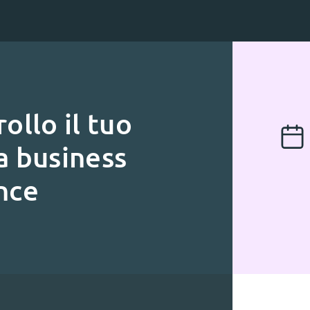
ollo il tuo
a business
nce