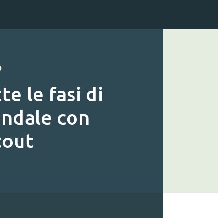
O
te le fasi di
endale con
tout