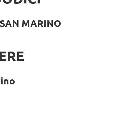
L SAN MARINO
ERE
rino