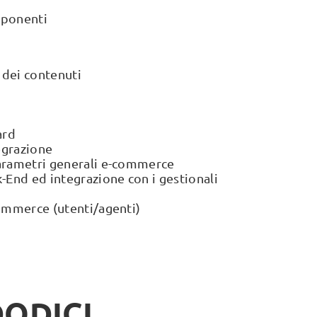
mponenti
 dei contenuti
ard
egrazione
arametri generali e-commerce
-End ed integrazione con i gestionali
ommerce (utenti/agenti)
DODICI