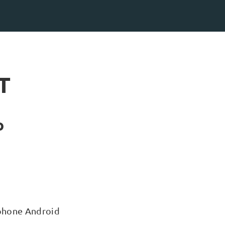
T
o
tphone Android