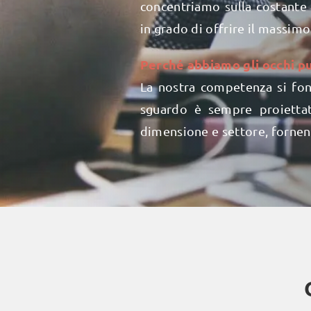
concentriamo sulla costante 
in grado di offrire il massimo
Perché abbiamo gli occhi pu
La nostra competenza si fon
sguardo è sempre proiettato
dimensione e settore, fornend