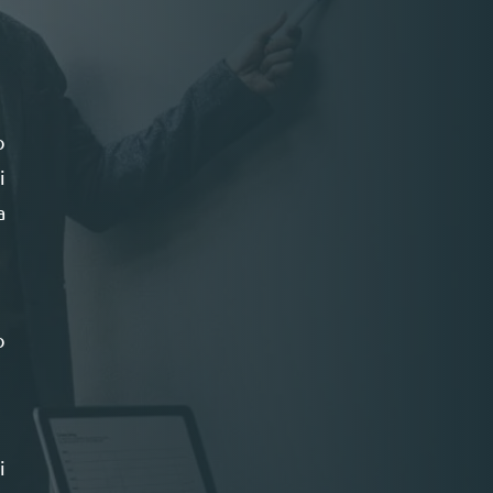
o
i
a
o
i