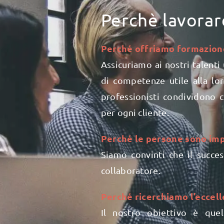
Perchè lavorar
Perché offriamo formazione
Assicuriamo ai nostri talenti
di competenze utile alla lor
professionisti condividono 
per ogni cliente.
Perché le persone sono imp
Siamo convinti che il succes
collaboratore.
Perché ricerchiamo l’eccel
Il nostro obiettivo è quel