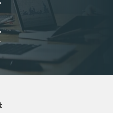
o
o
,
t