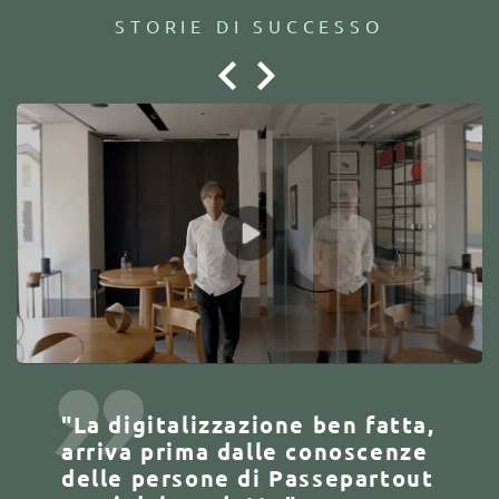
STORIE DI SUCCESSO
"La digitalizzazione ben fatta,
"Grazie alla suite
"Con Passepartout abbiamo
"Sono veramente entusiasta
"La caratteristica che più
arriva prima dalle conoscenze
Passepartout abbiamo
costruito un rapporto di
dell'assistenza tecnica
apprezziamo del gestionale
delle persone di Passepartout
ottimizzato l'attività
collaborazione e innovazione
Passepartout che risponde
Passepartout è la possibilità