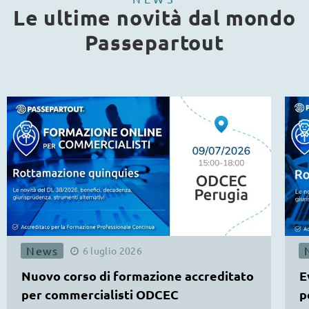
Le ultime novità dal mondo
Passepartout
News
6
luglio
2026
Nuovo corso di formazione accreditato
E
per commercialisti ODCEC
p