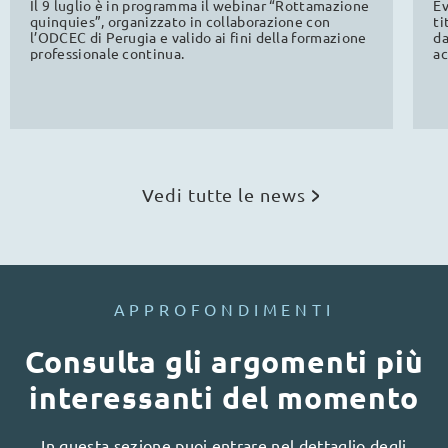
Il 9 luglio è in programma il webinar “Rottamazione
Ev
quinquies”, organizzato in collaborazione con
ti
l’ODCEC di Perugia e valido ai fini della formazione
da
professionale continua.
ac
la
Vedi tutte le news
APPROFONDIMENTI
Consulta gli argomenti più
interessanti del momento
In questa sezione puoi entrare nel dettaglio degli