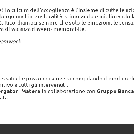
e! La cultura dell'accoglienza è l'insieme di tutte le a
albergo ma l'intera località, stimolando e migliorando la
ittà. Ricordiamoci sempre che solo le emozioni, le sen
za di vacanza davvero memorabile.
Teamwork
teressati che possono iscriversi compilando il modulo d
tivo a tutti gli intervenuti.
ergatori Matera
Gruppo Bancar
in collaborazione con
ata.