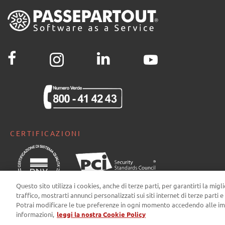
CERTIFICAZIONI
Questo sito utilizza i cookies, anche di terze parti, per garantirti la migl
traffico, mostrarti annunci personalizzati sui siti internet di terze parti e
Potrai modificare le tue preferenze in ogni momento accedendo alle im
informazioni,
leggi la nostra Cookie Policy