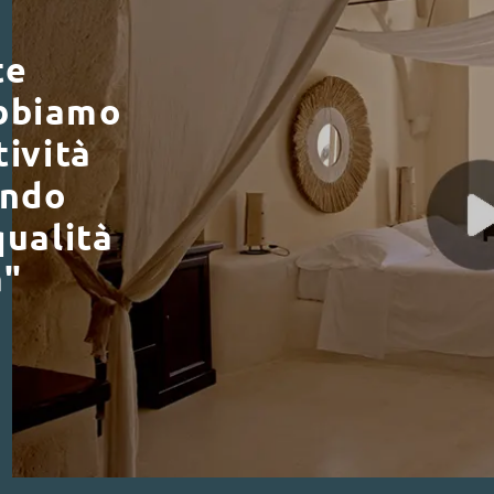
te
bbiamo
tività
endo
qualità
a"