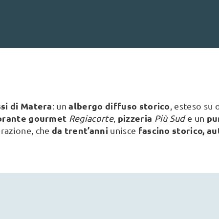
si di Matera
albergo diffuso storico
: un
, esteso su 
torante gourmet
pizzeria
pu
Regiacorte
,
Più Sud
e un
da trent’anni
fascino storico, au
razione, che
unisce