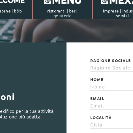
catene | b&b
ristoranti | bar |
imprese | indust
gelaterie
servizi
RAGIONE SOCIALE
NOME
ioni
EMAIL
cifico per la tua attività,
oluzione più adatta
LOCALITÀ