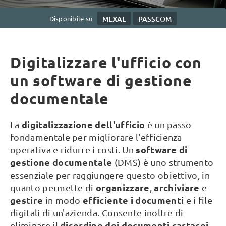
Disponibile su
MEXAL
PASSCOM
Digitalizzare l'ufficio con
un software di gestione
documentale
digitalizzazione dell'ufficio
La
è un passo
fondamentale per migliorare l'efficienza
software di
operativa e ridurre i costi. Un
gestione documentale
(DMS) è uno strumento
essenziale per raggiungere questo obiettivo, in
organizzare
archiviare
quanto permette di
,
e
gestire
efficiente i documenti
in modo
e i file
digitali di un'azienda. Consente inoltre di
disordine dei documenti cartacei
eliminare il