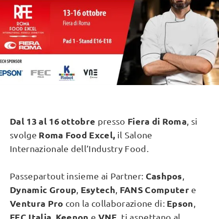
Dal 13 al 16 ottobre
Fiera di Roma
presso
,
si
Roma Food Excel,
svolge
il Salone
Internazionale dell’Industry Food.
Cashpos
Passepartout insieme ai Partner:
,
Dynamic Group
Esytech
FANS Computer
,
,
e
Ventura Pro
Epson
con la collaborazione di:
,
FEC Italia
Keenon
VNE
,
e
, ti aspettano al