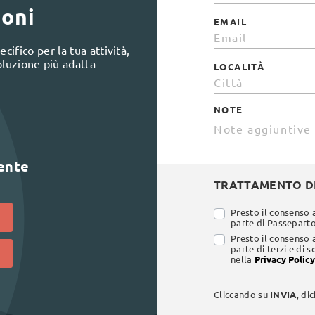
ioni
EMAIL
cifico per la tua attività,
oluzione più adatta
LOCALITÀ
NOTE
lente
TRATTAMENTO DE
Presto il consenso 
parte di Passepartou
Presto il consenso 
parte di terzi e di 
nella
Privacy Policy
Cliccando su
INVIA
, di