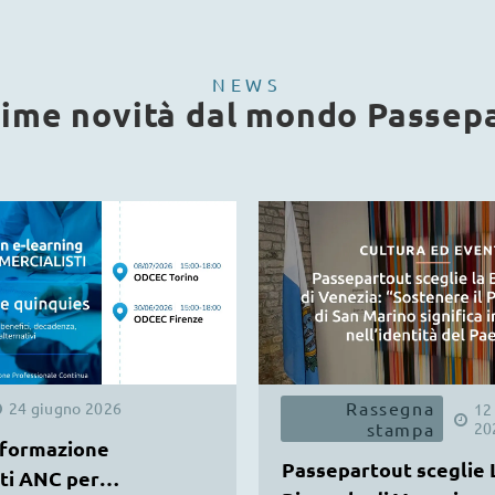
NEWS
time novità dal mondo Passep
Rassegna
24
giugno
2026
12
stampa
20
 formazione
Passepartout sceglie 
ti ANC per