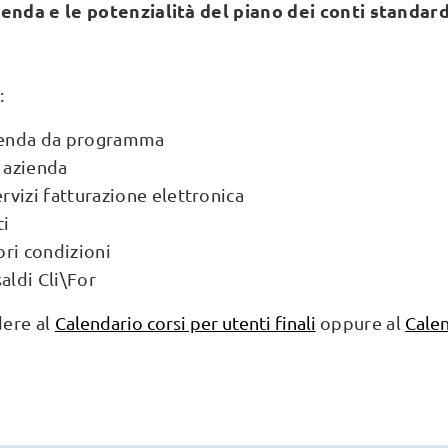
ienda e le potenzialità del piano dei conti standar
:
ienda da programma
 azienda
rvizi fatturazione elettronica
ti
ori condizioni
aldi Cli\For
dere al
Calendario corsi per utenti finali
oppure al
Calen