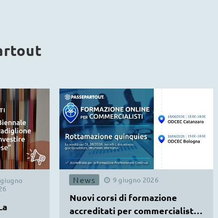
artout
News
9
giugno
2026
giugno
26
Nuovi corsi di formazione
La
accreditati per commercialisti