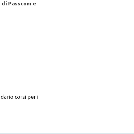
d di Passcom e
dario corsi per i