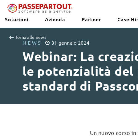
Soluzioni
Azienda
Partner
Case Hi
Torna alle news
NEWS
31
gennaio
2024
Webinar: La creazi
le potenzialità del
standard di Passc
Un nuovo corso in