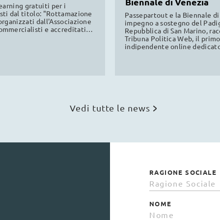
Biennale di Venezia
alisti
earning gratuiti per i
ti dal titolo: "Rottamazione
Passepartout e la Biennale di
organizzati dall'Associazione
impegno a sostegno del Padig
mmercialisti e accreditati
Repubblica di San Marino, ra
Firenze e Torino, validi per la
Tribuna Politica Web, il pri
professionale continua.
indipendente online dedicato
politica sammarinese. Leggi l
Vedi tutte le news
RAGIONE SOCIALE
NOME