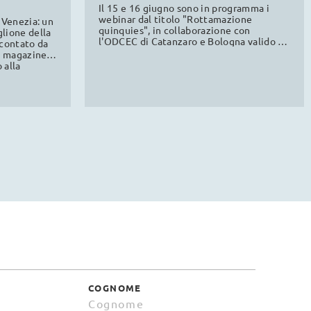
ODCEC
Il 15 e 16 giugno sono in programma i
webinar dal titolo "Rottamazione
 Venezia: un
quinquies", in collaborazione con
lione della
l'ODCEC di Catanzaro e Bologna valido al
ccontato da
fine della formazione professionale
mo magazine
continua.
 alla
a news.
COGNOME