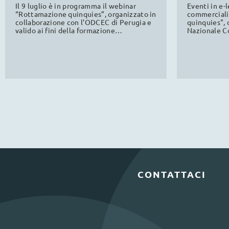
ODCEC
commerci
Il 9 luglio è in programma il webinar
Eventi in e-l
“Rottamazione quinquies”, organizzato in
commercialis
collaborazione con l’ODCEC di Perugia e
quinquies", 
valido ai fini della formazione
Nazionale Co
professionale continua.
dagli ANC di 
formazione 
CONTATTACI