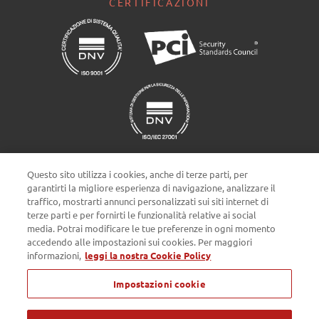
CERTIFICAZIONI
Questo sito utilizza i cookies, anche di terze parti, per
garantirti la migliore esperienza di navigazione, analizzare il
traffico, mostrarti annunci personalizzati sui siti internet di
terze parti e per fornirti le funzionalità relative ai social
Impostazioni cookie
media. Potrai modificare le tue preferenze in ogni momento
accedendo alle impostazioni sui cookies. Per maggiori
informazioni,
leggi la nostra Cookie Policy
Privacy policy
Cookie Policy
Note Legali
Impostazioni cookie
Passepartout s.p.a. - Società a socio unico - c/o SM HUB - Via
Consiglio dei Sessanta 99, 47891 Dogana Repubblica di San Marino
- Tel. 0549 978011 - Numero Verde 800 414243 - Codice Operatore