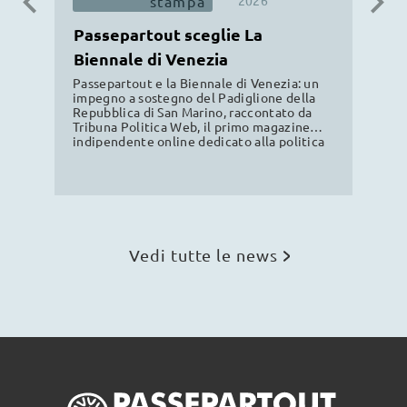
stampa
2026
Passepartout sceglie La
C
Biennale di Venezia
Pa
gi
Passepartout e la Biennale di Venezia: un
Il 
impegno a sostegno del Padiglione della
st
Repubblica di San Marino, raccontato da
Pa
Tribuna Politica Web, il primo magazine
Pr
indipendente online dedicato alla politica
Cas
sammarinese. Leggi la news.
As
Com
det
in
Vedi tutte le news