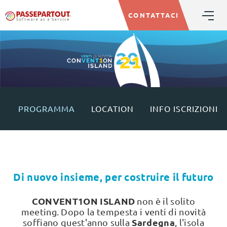
CONTATTACI
PROGRAMMA
LOCATION
INFO ISCRIZIONI
Di nuovo insieme, per costruire il futuro
CONVENT1ON ISLAND
non è il solito
meeting. Dopo la tempesta i venti di novità
Sardegna
soffiano quest'anno sulla
, l'isola