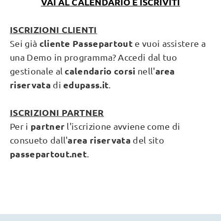
VAI AL CALENDARIO E ISCRIVITI
ISCRIZIONI CLIENTI
cliente Passepartout
Sei già
e vuoi assistere a
una Demo in programma? Accedi dal tuo
calendario corsi
area
gestionale al
nell'
riservata
edupass.it
di
.
ISCRIZIONI PARTNER
partner
Per i
l'iscrizione avviene come di
area riservata
consueto dall'
del sito
passepartout.net
.