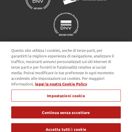
Questo sito utilizza i cookies, anche di terze parti, per
garantirti la migliore esperienza di navigazione, analizzare il
traffico, mostrarti annunci personalizzati sui siti internet di
terze parti e per fornirti le funzionalità relative ai social
Impostazioni cookie
media. Potrai modificare le tue preferenze in ogni momento
accedendo alle impostazioni sui cookies. Per maggiori
informazioni,
leggi la nostra Cookie Policy
Privacy policy
Cookie Policy
Note Legali
Impostazioni cookie
Passepartout s.p.a. - Società a socio unico - c/o SM HUB - Via
Consiglio dei Sessanta 99, 47891 Dogana Repubblica di San Marino
- Tel. 0549 978011 - Numero Verde 800 414243 - Codice Operatore
Economico SM03473 - Iscrizione Registro Società n° 6210 del 6
Continua senza accettare
agosto 2010 - Iscrizione Registro delle attività e-commerce n° 55 -
Capitale Sociale € 4.800.000 i.v. - Tutti i diritti riservati
Accetta tutti i cookie