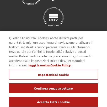
Questo sito utilizza i cookies, anche di terze parti, per
garantirti la migliore esperienza di navigazione, analizzare il
traffico, mostrarti annunci personalizzati sui siti internet di
terze parti e per fornirti le funzionalità relative ai social
Impostazioni cookie
media. Potrai modificare le tue preferenze in ogni momento
accedendo alle impostazioni sui cookies. Per maggiori
informazioni,
leggi la nostra Cookie Policy
Privacy policy
Cookie Policy
Note Legali
Impostazioni cookie
Passepartout s.p.a. - Società a socio unico - c/o SM HUB - Via
Consiglio dei Sessanta 99, 47891 Dogana Repubblica di San Marino
- Tel. 0549 978011 - Numero Verde 800 414243 - Codice Operatore
Economico SM03473 - Iscrizione Registro Società n° 6210 del 6
Continua senza accettare
agosto 2010 - Iscrizione Registro delle attività e-commerce n° 55 -
Capitale Sociale € 4.800.000 i.v. - Tutti i diritti riservati
Accetta tutti i cookie