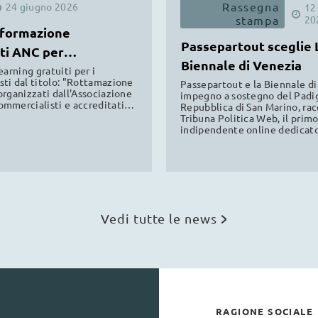
Rassegna
24
giugno
2026
12
stampa
20
 formazione
Passepartout sceglie 
ti ANC per
Biennale di Venezia
alisti
earning gratuiti per i
ti dal titolo: "Rottamazione
Passepartout e la Biennale di
organizzati dall'Associazione
impegno a sostegno del Padig
mmercialisti e accreditati
Repubblica di San Marino, ra
Firenze e Torino, validi per la
Tribuna Politica Web, il pri
professionale continua.
indipendente online dedicato
politica sammarinese. Leggi l
Vedi tutte le news
RAGIONE SOCIALE