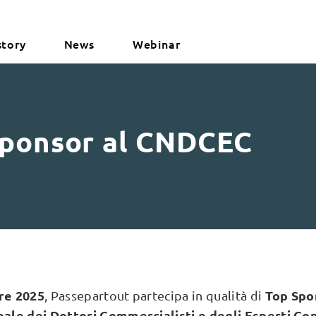
story
News
Webinar
sponsor al CNDCEC
bre 2025
Top Spo
, Passepartout partecipa in qualità di
le dei Dottori Commercialisti e degli Esperti Con