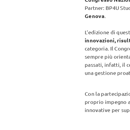
Partner: BP4U Stu
Genova
.
L’edizione di quest
innovazioni, risul
categoria. Il Cong
sempre più orienta
passati, infatti, i
una gestione proat
Con la partecipaz
proprio impegno al
innovative per su