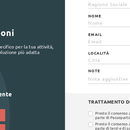
NOME
ioni
EMAIL
cifico per la tua attività,
oluzione più adatta
LOCALITÀ
NOTE
lente
TRATTAMENTO DE
Presto il consenso 
parte di Passepartou
Presto il consenso 
parte di terzi e di 