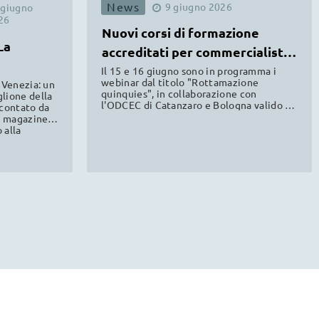
News
9
giugno
2026
giugno
26
Nuovi corsi di formazione
La
accreditati per commercialisti
ODCEC
Il 15 e 16 giugno sono in programma i
webinar dal titolo "Rottamazione
 Venezia: un
quinquies", in collaborazione con
lione della
l'ODCEC di Catanzaro e Bologna valido al
ccontato da
fine della formazione professionale
mo magazine
continua.
 alla
a news.