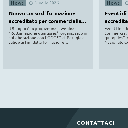
News
News
6
luglio
2026
Nuovo corso di formazione
Eventi di
accreditato per commercialisti
accredita
ODCEC
commerci
Il 9 luglio è in programma il webinar
Eventi in e-l
“Rottamazione quinquies”, organizzato in
commercialis
collaborazione con l’ODCEC di Perugia e
quinquies", 
valido ai fini della formazione
Nazionale Co
professionale continua.
dagli ANC di 
formazione 
CONTATTACI